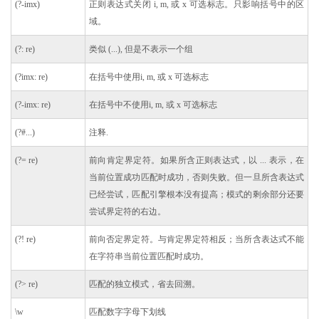
(?-imx)
正则表达式关闭 i, m, 或 x 可选标志。只影响括号中的区
域。
(?: re)
类似 (...), 但是不表示一个组
(?imx: re)
在括号中使用i, m, 或 x 可选标志
(?-imx: re)
在括号中不使用i, m, 或 x 可选标志
(?#...)
注释.
(?= re)
前向肯定界定符。如果所含正则表达式，以 ... 表示，在
当前位置成功匹配时成功，否则失败。但一旦所含表达式
已经尝试，匹配引擎根本没有提高；模式的剩余部分还要
尝试界定符的右边。
(?! re)
前向否定界定符。与肯定界定符相反；当所含表达式不能
在字符串当前位置匹配时成功。
(?> re)
匹配的独立模式，省去回溯。
\w
匹配数字字母下划线