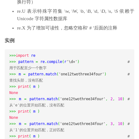
换行符）
re.U 表示特殊字符集 \w, \W, \b, \B, \d, \D, \s, \S 依赖于
Unicode 字符属性数据库
re.X 为了增加可读性，忽略空格和' # '后面的注释
实例
>>>
import
>>>
 pattern 
=
 re
.
compile
(
r
'\d+'
)
# 
用于匹配至少一个数字
>>>
 m 
=
 pattern
.
match
(
'one12twothree34four'
)
# 
查找头部，没有匹配
>>>
print
(
 m 
)
None
>>>
 m 
=
 pattern
.
match
(
'one12twothree34four'
,
2
,
10
)
# 
从'e'的位置开始匹配，没有匹配
>>>
print
(
 m 
)
None
>>>
 m 
=
 pattern
.
match
(
'one12twothree34four'
,
3
,
10
)
# 
从'1'的位置开始匹配，正好匹配
>>>
print
(
 m 
)
# 