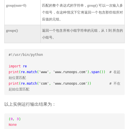
group(num=0)
匹配的整个表达式的字符串，group() 可以一次输入多
个组号，在这种情况下它将返回一个包含那些组所对
应值的元组。
groups()
返回一个包含所有小组字符串的元组，从 1 到 所含的
小组号。
#!/usr/bin/python
import
print
(
re
.
match
(
'www'
,
'www.runoops.com'
).
span
())
# 在起
始位置匹配
print
(
re
.
match
(
'com'
,
'www.runoops.com'
))
# 不在
起始位置匹配
以上实例运行输出结果为：
(
0
,
3
)
None