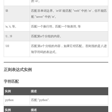
的 'er'。
\B
匹配非单词边界。'er\B' 能匹配 "verb" 中的 'er'，但不能匹
配 "never" 中的 'er'。
\n, \t, 等。
匹配一个换行符。匹配一个制表符, 等
\1...\9
匹配第n个分组的内容。
\10
匹配第n个分组的内容，如果它经匹配。否则指的是八进
制字符码的表达式。
正则表达式实例
字符匹配
实例
描述
python
匹配 "python".
实例
描述