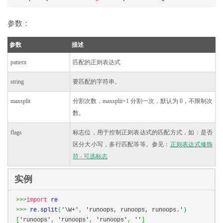
参数：
参数
描述
pattern
匹配的正则表达式
string
要匹配的字符串。
maxsplit
分割次数，maxsplit=1 分割一次，默认为 0，不限制次
数。
flags
标志位，用于控制正则表达式的匹配方式，如：是否
区分大小写，多行匹配等等。参见：
正则表达式修饰
符 - 可选标志
实例
>>>
import
>>>
 re
.
split
(
'\W+'
,
'runoops, runoops, runoops.'
)
[
'runoops'
,
'runoops'
,
'runoops'
,
''
]