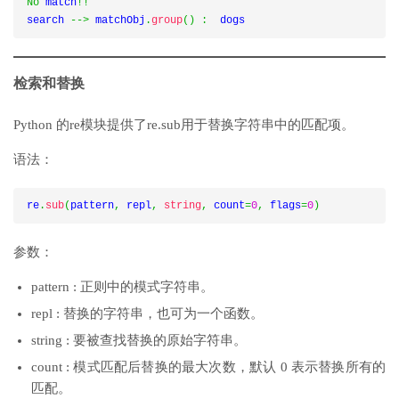
No
 match
!!
search 
-->
 matchObj
.
group
()
:
  dogs
检索和替换
Python 的re模块提供了re.sub用于替换字符串中的匹配项。
语法：
re
.
sub
(
pattern
,
 repl
,
string
,
 count
=
0
,
 flags
=
0
)
参数：
pattern : 正则中的模式字符串。
repl : 替换的字符串，也可为一个函数。
string : 要被查找替换的原始字符串。
count : 模式匹配后替换的最大次数，默认 0 表示替换所有的
匹配。