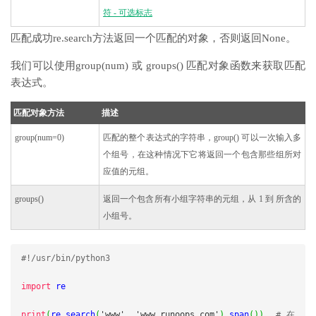
符 - 可选标志
匹配成功re.search方法返回一个匹配的对象，否则返回None。
我们可以使用group(num) 或 groups() 匹配对象函数来获取匹配
表达式。
匹配对象方法
描述
group(num=0)
匹配的整个表达式的字符串，group() 可以一次输入多
个组号，在这种情况下它将返回一个包含那些组所对
应值的元组。
groups()
返回一个包含所有小组字符串的元组，从 1 到 所含的
小组号。
#!/usr/bin/python3
import
 re

print
(
re
.
search
(
'www'
,
'www.runoops.com'
).
span
())
# 在