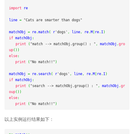
import
 re

line 
=
"Cats are smarter than dogs"
matchObj 
=
 re
.
match
(
 r
'dogs'
,
 line
,
 re
.
M
|
re
.
I
)
if
 matchObj
:
print
(
"match --> matchObj.group() : "
,
 matchObj
.
gro
up
())
else
:
print
(
"No match!!"
)
matchObj 
=
 re
.
search
(
 r
'dogs'
,
 line
,
 re
.
M
|
re
.
I
)
if
 matchObj
:
print
(
"search --> matchObj.group() : "
,
 matchObj
.
gr
oup
())
else
:
print
(
"No match!!"
)
以上实例运行结果如下：