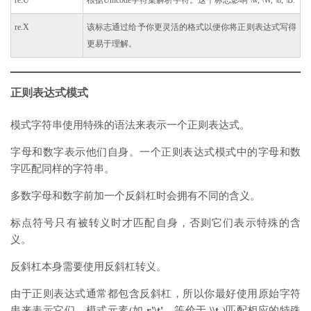
re.U
根据Unicode字符集解析字符。这个标志影响 \w, \W, \b, \B.
re.X
该标志通过给予你更灵活的格式以便你将正则表达式写得
更易于理解。
正则表达式模式
模式字符串使用特殊的语法来表示一个正则表达式。
字母和数字表示他们自身。一个正则表达式模式中的字母和数
字匹配同样的字符串。
多数字母和数字前加一个反斜杠时会拥有不同的含义。
标点符号只有被转义时才匹配自身，否则它们表示特殊的含
义。
反斜杠本身需要使用反斜杠转义。
由于正则表达式通常都包含反斜杠，所以你最好使用原始字符
串来表示它们。模式元素(如
r'\t'
，等价于
\\t
)匹配相应的特殊