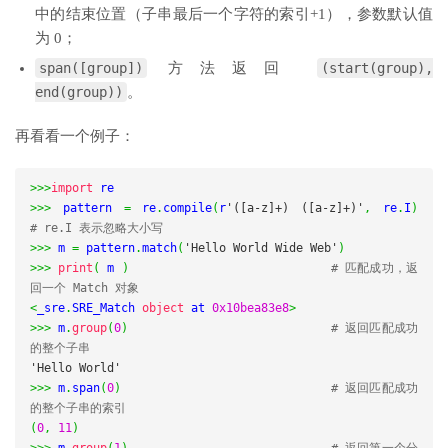
中的结束位置（子串最后一个字符的索引+1），参数默认值
为 0；
span([group])
方法返回
(start(group),
end(group))
。
再看看一个例子：
>>>
import
>>>
 pattern 
=
 re
.
compile
(
r
'([a-z]+) ([a-z]+)'
,
 re
.
I
)
# re.I 表示忽略大小写
>>>
 m 
=
 pattern
.
match
(
'Hello World Wide Web'
)
>>>
print
(
 m 
)
# 匹配成功，返
回一个 Match 对象
<
_sre
.
SRE_Match 
object
 at 
0x10bea83e8
>
>>>
 m
.
group
(
0
)
# 返回匹配成功
的整个子串
'Hello World'
>>>
 m
.
span
(
0
)
# 返回匹配成功
的整个子串的索引
(
0
,
11
)