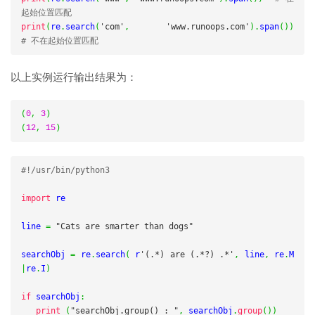
起始位置匹配
print
(
re
.
search
(
'com'
,
'www.runoops.com'
).
span
())
# 不在起始位置匹配
以上实例运行输出结果为：
(
0
,
3
)
(
12
,
15
)
#!/usr/bin/python3
import
 re

line 
=
"Cats are smarter than dogs"
searchObj 
=
 re
.
search
(
 r
'(.*) are (.*?) .*'
,
 line
,
 re
.
M
|
re
.
I
)
if
 searchObj
:
print
(
"searchObj.group() : "
,
 searchObj
.
group
())