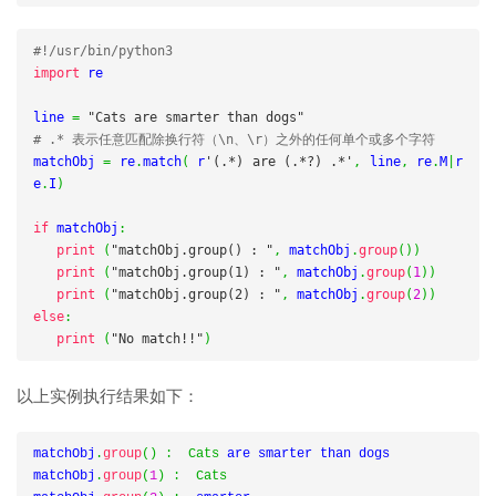
#!/usr/bin/python3
import
 re

line 
=
"Cats are smarter than dogs"
# .* 表示任意匹配除换行符（\n、\r）之外的任何单个或多个字符
matchObj 
=
 re
.
match
(
 r
'(.*) are (.*?) .*'
,
 line
,
 re
.
M
|
r
e
.
I
)
if
 matchObj
:
print
(
"matchObj.group() : "
,
 matchObj
.
group
())
print
(
"matchObj.group(1) : "
,
 matchObj
.
group
(
1
))
print
(
"matchObj.group(2) : "
,
 matchObj
.
group
(
2
))
else
:
print
(
"No match!!"
)
以上实例执行结果如下：
matchObj
.
group
()
:
Cats
 are smarter than dogs

matchObj
.
group
(
1
)
:
Cats