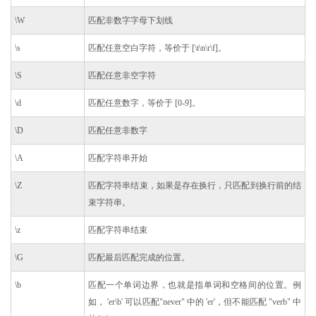
\W
匹配非数字字母下划线
\s
匹配任意空白字符，等价于 [\t\n\r\f]。
\S
匹配任意非空字符
\d
匹配任意数字，等价于 [0-9]。
\D
匹配任意非数字
\A
匹配字符串开始
\Z
匹配字符串结束，如果是存在换行，只匹配到换行前的结
束字符串。
\z
匹配字符串结束
\G
匹配最后匹配完成的位置。
\b
匹配一个单词边界，也就是指单词和空格间的位置。例
如， 'er\b' 可以匹配"never" 中的 'er'，但不能匹配 "verb" 中