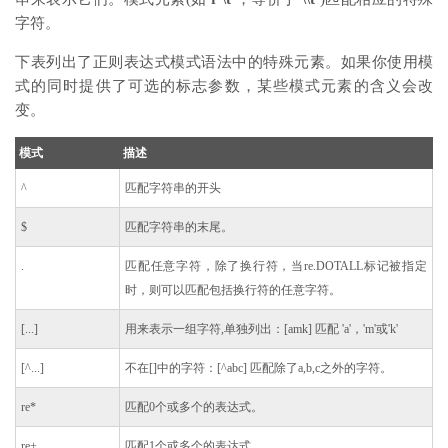
字符。
下表列出了正则表达式模式语法中的特殊元素。如果你使用模
式的同时提供了可选的标志参数，某些模式元素的含义会改
变。
模式
描述
^
匹配字符串的开头
$
匹配字符串的末尾。
.
匹配任意字符，除了换行符，当re.DOTALL标记被指定
时，则可以匹配包括换行符的任意字符。
[...]
用来表示一组字符,单独列出：[amk] 匹配 'a'，'m'或'k'
[^...]
不在[]中的字符：[^abc] 匹配除了a,b,c之外的字符。
re*
匹配0个或多个的表达式。
re+
匹配1个或多个的表达式。