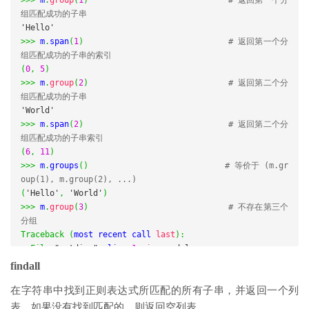
>>>
 m
.
group
(
1
)
# 返回第一个分
组匹配成功的子串
'Hello'
>>>
 m
.
span
(
1
)
# 返回第一个分
组匹配成功的子串的索引
(
0
,
5
)
>>>
 m
.
group
(
2
)
# 返回第二个分
组匹配成功的子串
'World'
>>>
 m
.
span
(
2
)
# 返回第二个分
组匹配成功的子串索引
(
6
,
11
)
>>>
 m
.
groups
()
# 等价于 (m.gr
oup(1), m.group(2), ...)
(
'Hello'
,
'World'
)
>>>
 m
.
group
(
3
)
# 不存在第三个
分组
Traceback
(
most recent call 
last
):
File
"<stdin>"
,
 line 
1
,
in
<module>
IndexError
:
no
 such 
group
findall
在字符串中找到正则表达式所匹配的所有子串，并返回一个列
表，如果没有找到匹配的，则返回空列表。