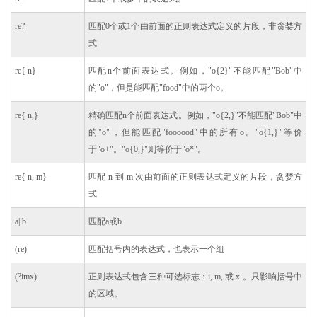
re?
匹配0个或1个由前面的正则表达式定义的片段，非贪婪方
式
re{ n}
匹配n个前面表达式。例如，"o{2}"不能匹配"Bob"中
的"o"，但是能匹配"food"中的两个o。
re{ n,}
精确匹配n个前面表达式。例如，"o{2,}"不能匹配"Bob"中
的"o"，但能匹配"foooood"中的所有o。"o{1,}"等价
于"o+"。"o{0,}"则等价于"o*"。
re{ n, m}
匹配 n 到 m 次由前面的正则表达式定义的片段，贪婪方
式
a| b
匹配a或b
(re)
匹配括号内的表达式，也表示一个组
(?imx)
正则表达式包含三种可选标志：i, m, 或 x 。只影响括号中
的区域。