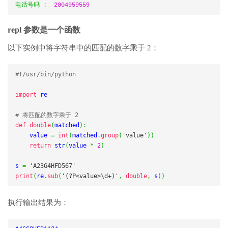
电话号码
:
2004959559
repl 参数是一个函数
以下实例中将字符串中的匹配的数字乘于 2：
#!/usr/bin/python
import
 re

# 将匹配的数字乘于 2
def
double
(
matched
):
    value 
=
int
(
matched
.
group
(
'value'
))
return
 str
(
value 
*
2
)
s 
=
'A23G4HFD567'
print
(
re
.
sub
(
'(?P<value>\d+)'
,
double
,
 s
))
执行输出结果为：