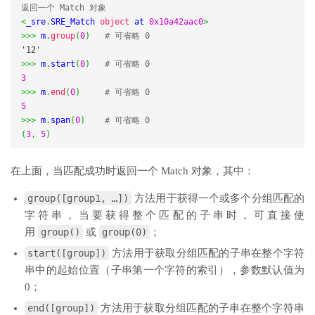
返回一个 Match 对象
<
_sre
.
SRE_Match 
object
 at 
0x10a42aac0
>
>>>
 m
.
group
(
0
)
# 可省略 0
'12'
>>>
 m
.
start
(
0
)
# 可省略 0
3
>>>
 m
.
end
(
0
)
# 可省略 0
5
>>>
 m
.
span
(
0
)
# 可省略 0
(
3
,
5
)
在上面，当匹配成功时返回一个 Match 对象，其中：
group([group1, …])
方法用于获得一个或多个分组匹配的
字符串，当要获得整个匹配的子串时，可直接使
用
group()
或
group(0)
；
start([group])
方法用于获取分组匹配的子串在整个字符
串中的起始位置（子串第一个字符的索引），参数默认值为
0；
end([group])
方法用于获取分组匹配的子串在整个字符串