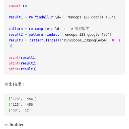
import
 re

result1 
=
 re
.
findall
(
r
'\d+'
,
'runoops 123 google 456'
)
pattern 
=
 re
.
compile
(
r
'\d+'
)
# 查找数字
result2 
=
 pattern
.
findall
(
'runoops 123 google 456'
)
result3 
=
 pattern
.
findall
(
'run88oops123google456'
,
0
,
1
0
)
print
(
result1
)
print
(
result2
)
print
(
result3
)
输出结果：
[
'123'
,
'456'
]
[
'123'
,
'456'
]
[
'88'
,
'12'
]
re.finditer