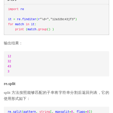
import
 re

it 
=
 re
.
finditer
(
r
"\d+"
,
"12a32bc43jf3"
)
for
 match 
in
 it
:
print
(
match
.
group
()
)
输出结果：
12
32
43
3
re.split
split 方法按照能够匹配的子串将字符串分割后返回列表，它的
使用形式如下：
re
.
split
(
pattern
,
string
[,
 maxsplit
=
0
,
 flags
=
0
])