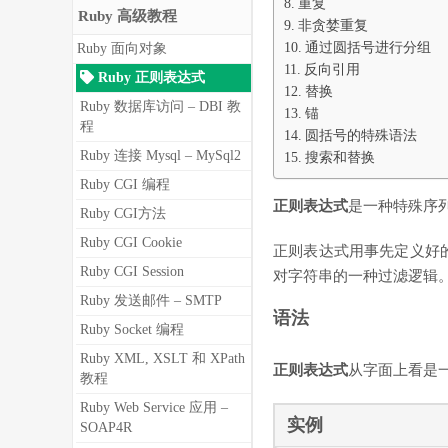
重复
Ruby 高级教程
非贪婪重复
通过圆括号进行分组
Ruby 面向对象
反向引用
Ruby 正则表达式
替换
Ruby 数据库访问 – DBI 教
锚
程
圆括号的特殊语法
Ruby 连接 Mysql – MySql2
搜索和替换
Ruby CGI 编程
正则表达式
是一种特殊序
Ruby CGI方法
Ruby CGI Cookie
正则表达式用事先定义好的
Ruby CGI Session
对字符串的一种过滤逻辑
Ruby 发送邮件 – SMTP
语法
Ruby Socket 编程
Ruby XML, XSLT 和 XPath
正则表达式
从字面上看是一
教程
Ruby Web Service 应用 –
实例
SOAP4R