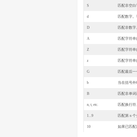
S
匹配非空白
d
匹配数字。等价
D
匹配非数字
A
匹配字符串
Z
匹配字符串
z
匹配字符串
G
匹配最后一
b
当在括号外
B
匹配非单词
n, t, etc.
匹配换行符
1...9
匹配第 n 
10
如果已匹配