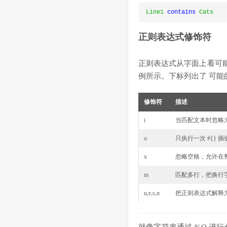
Line1
 contains 
Cats
正则表达式修饰符
正则表达式从字面上看可
例所示。下标列出了 可能
修饰符
描述
i
当匹配文本时忽略
o
只执行一次 #{}
x
忽略空格，允许在
m
匹配多行，把换行
u,e,s,n
把正则表达式解释为 