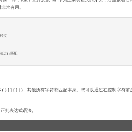
行分隔一样，Ruby 允许您以 %r 作为正则表达式的开头，后面跟着
时非常有用。
不转义
语法进行匹配
( ) [ ] { } | )
，其他所有字符都匹配本身。您可以通过在控制字符前
用的正则表达式语法。