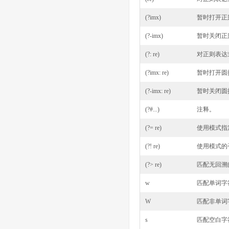
(?imx)
暂时打开正
(?-imx)
暂时关闭正
(?: re)
对正则表达
(?imx: re)
暂时打开圆括
(?-imx: re)
暂时关闭圆括
(?#...)
注释。
(?= re)
使用模式指
(?! re)
使用模式的
(?> re)
匹配无回溯
w
匹配单词字
W
匹配非单词
s
匹配空白字符。