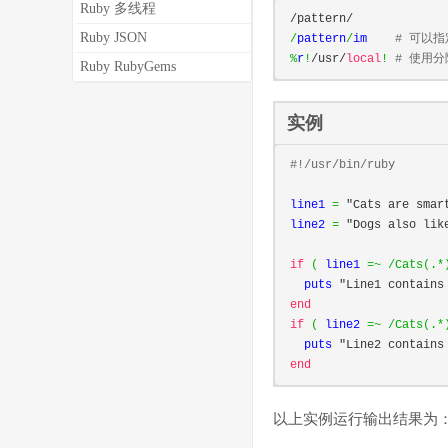
Ruby 多线程
/pattern/
Ruby JSON
/
pattern
/
im    
# 可以
%
r
!
/usr/
local
!
# 使用
Ruby RubyGems
实例
#!/usr/bin/ruby
line1 
=
"Cats are smar
line2 
=
"Dogs also lik
if
(
 line1 
=~
/
Cats
(.*
  puts 
"Line1 contains
end
if
(
 line2 
=~
/
Cats
(.*
  puts 
"Line2 contains
end
以上实例运行输出结果为