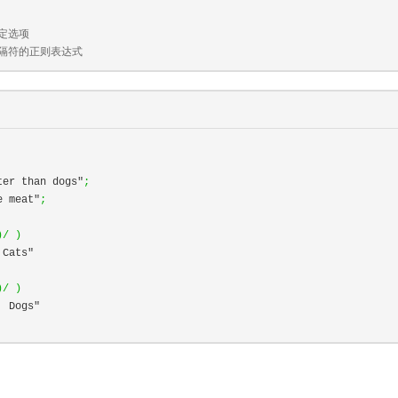
指定选项
分隔符的正则表达式
ter than dogs"
;
e meat"
;
)/
)
 Cats"
)/
)
  Dogs"
：