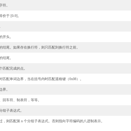
字符。
于 [0-9]。
。
的开头。
的结尾。如果存在换行符，则只匹配到换行符之前。
的结尾。
个匹配完成的点。
时匹配单词边界，当在括号内时匹配退格键（0x08）。
边界。
、回车符、制表符，等等。
个分组子表达式。
过，则匹配第 n 个分组子表达式。否则指向字符编码的八进制表示。