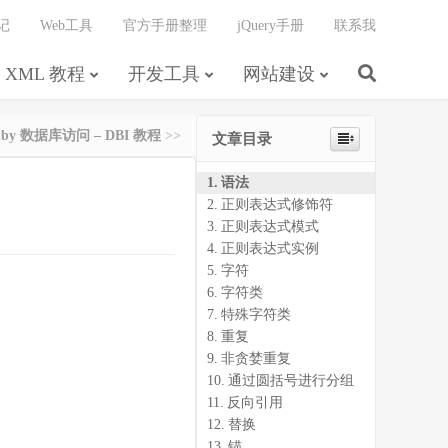
记
Web工具
官方手册整理
jQuery手册
联系我
XML 教程
开发工具
网站建设
uby 数据库访问 – DBI 教程
>>
文章目录
语法
正则表达式修饰符
正则表达式模式
正则表达式实例
字符
字符类
特殊字符类
重复
非贪婪重复
通过圆括号进行分组
反向引用
替换
锚