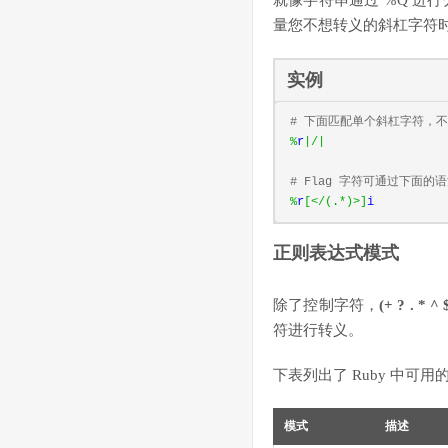
就像字符串通过 %Q 进
量您不想转义的斜杠字符
实例
# 下面匹配单个斜杠字符，
%
r
|/|
# Flag 字符可通过下面的
%
r
[</(.*)>]
i
正则表达式模式
除了控制字符，
(+ ? . * ^ $ 
符进行转义。
下表列出了 Ruby 中可
模式
描述