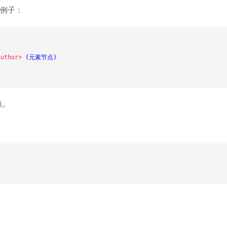
点例子：
author>
 (元素节点)

点。