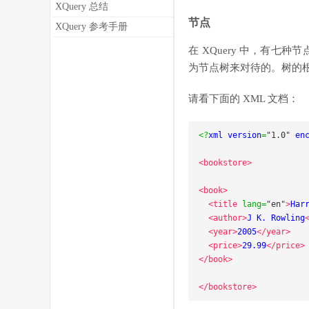
XQuery 总结
节点
XQuery 参考手册
在 XQuery 中，有
为节点树来对待的。树的
请看下面的 XML 文档：
<?
xml version
=
"1.0"
 en
<bookstore>
<book>
<title
lang
=
"en"
>
Har
<author>
J K. Rowling
<year>
2005
</year>
<price>
29.99
</price>
</book>
</bookstore>