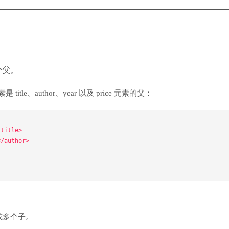
个父。
itle、author、year 以及 price 元素的父：
/title>
</author>
或多个子。