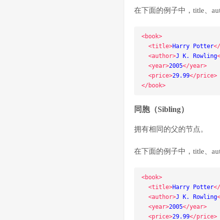
在下面的例子中，title、aut
<book>
<title>
Harry Potter
<
<author>
J K. Rowling
<year>
2005
</year>
<price>
29.99
</price>
</book>
同胞（Sibling）
拥有相同的父的节点。
在下面的例子中，title、aut
<book>
<title>
Harry Potter
<
<author>
J K. Rowling
<year>
2005
</year>
<price>
29.99
</price>