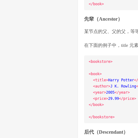
</book>
先辈（Ancestor）
某节点的父、父的父，等
在下面的例子中，title 元素
<bookstore>
<book>
<title>
Harry Potter
<
<author>
J K. Rowling
<year>
2005
</year>
<price>
29.99
</price>
</book>
</bookstore>
后代（Descendant）