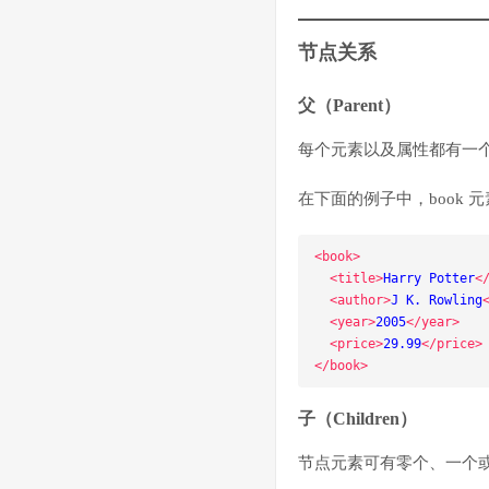
节点关系
父（Parent）
每个元素以及属性都有一
在下面的例子中，book 元素是 t
<book>
<title>
Harry Potter
<
<author>
J K. Rowling
<year>
2005
</year>
<price>
29.99
</price>
</book>
子（Children）
节点元素可有零个、一个