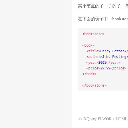
某个节点的子，子的子，
在下面的例子中，bookstore 
<bookstore>
<book>
<title>
Harry Potter
<
<author>
J K. Rowling
<year>
2005
</year>
<price>
29.99
</price>
</book>
</bookstore>
<<
XQuery FLWOR + HTML